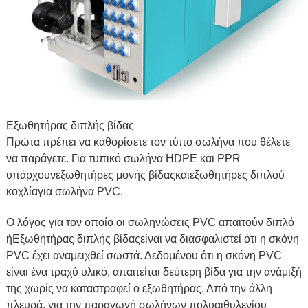
Εξωθητήρας διπλής βίδας
Πρώτα πρέπει να καθορίσετε τον τύπο σωλήνα που θέλετε
να παράγετε. Για τυπικό σωλήνα HDPE και PPR
υπάρχουν
εξωθητήρες μονής βίδας
και
εξωθητήρες διπλού
κοχλία
για σωλήνα PVC.
Ο λόγος για τον οποίο οι σωληνώσεις PVC απαιτούν διπλό
ή
Εξωθητήρας διπλής βίδας
είναι να διασφαλιστεί ότι η σκόνη
PVC έχει αναμειχθεί σωστά. Δεδομένου ότι η σκόνη PVC
είναι ένα τραχύ υλικό, απαιτείται δεύτερη βίδα για την ανάμιξή
της χωρίς να καταστραφεί ο εξωθητήρας. Από την άλλη
πλευρά, για την παραγωγή σωλήνων πολυαιθυλενίου