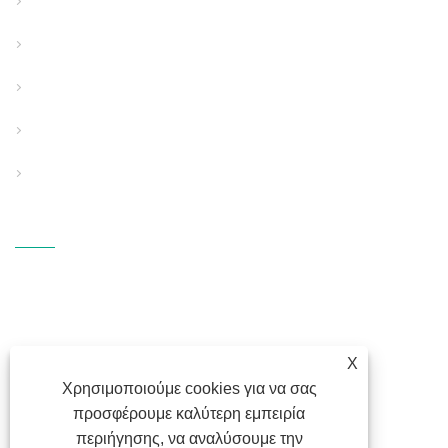
Γραμμή εξώθησης στερεών σωλήνων τοίχου
Δομημένη γραμμή εξώθησης σωλήνων τοίχου
Γραμμή εξώθησης σωλήνων ειδικής χρήσης
Βοηθητικός Υποστηρικτικός Εξοπλισμός
PP Εξοπλισμός λιωμένου υφάσματος
Επικοινωνήστε Μαζί Μας
ΔΙΕΎΘΥΝΣΗ: Fangli Technology
Industrial Zone, S214 Rd.,
Hengzhang, Shiqi Street, Haishu
District, Ningbo, Zhejiang
X
ΗΛΕΚΤΡΟΝΙΚΗ ΔΙΕΥΘΥΝΣΗ:
Χρησιμοποιούμε cookies για να σας
fl@fangli.com
προσφέρουμε καλύτερη εμπειρία
περιήγησης, να αναλύσουμε την
ΦΑΞ: +86-574-28883018