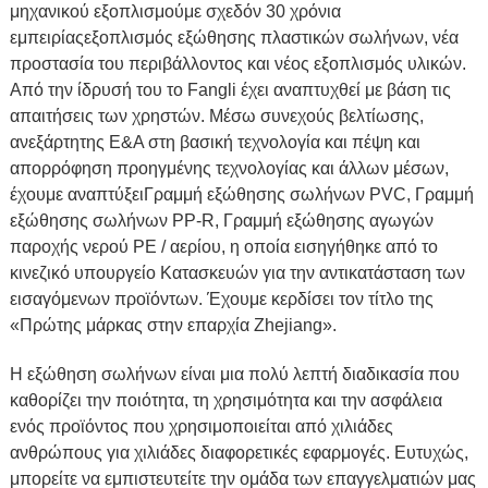
μηχανικού εξοπλισμού
με σχεδόν 30 χρόνια
εμπειρίας
εξοπλισμός εξώθησης πλαστικών σωλήνων
,
νέα
προστασία του περιβάλλοντος και νέος εξοπλισμός υλικών
.
Από την ίδρυσή του το Fangli έχει αναπτυχθεί με βάση τις
απαιτήσεις των χρηστών. Μέσω συνεχούς βελτίωσης,
ανεξάρτητης Ε&Α στη βασική τεχνολογία και πέψη και
απορρόφηση προηγμένης τεχνολογίας και άλλων μέσων,
έχουμε αναπτύξει
Γραμμή εξώθησης σωλήνων PVC,
Γραμμή
εξώθησης σωλήνων PP-R
,
Γραμμή εξώθησης αγωγών
παροχής νερού PE / αερίου
, η οποία εισηγήθηκε από το
κινεζικό υπουργείο Κατασκευών για την αντικατάσταση των
εισαγόμενων προϊόντων. Έχουμε κερδίσει τον τίτλο της
«Πρώτης μάρκας στην επαρχία Zhejiang».
Η εξώθηση σωλήνων είναι μια πολύ λεπτή διαδικασία που
καθορίζει την ποιότητα, τη χρησιμότητα και την ασφάλεια
ενός προϊόντος που χρησιμοποιείται από χιλιάδες
ανθρώπους για χιλιάδες διαφορετικές εφαρμογές. Ευτυχώς,
μπορείτε να εμπιστευτείτε την ομάδα των επαγγελματιών μας