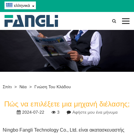
ελληνικά
Σπίτι
>
Νέα
>
Γνώση Του Κλάδου
Πώς να επιλέξετε μια μηχανή διέλασης;
2024-07-22
3
Αφήστε μου ένα μήνυμα
Ningbo Fangli Technology Co., Ltd
. είναι α
κατασκευαστής