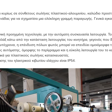
ι κυρίως σε σύνθετους σωλήνες πλαστικού-αλουμινίου, καλώδιο προστ
άδας για να σχηματίσει μια ολόκληρη γραμμή παραγωγής. Γενικά εγκαθ
ανική προηγμένη τεχνολογία, με την αυτόματη συσκευασία λειτουργία. 
αλλάξ κάτω από την κατάσταση λειτουργίας του κινητήρα, γεγονός που
Ταυτόχρονα, η επένδυση πόλων φωτός μπορεί να επενδύει ομοιόμορφα 
ς αυτόματης, όμορφης το περίγραμμα και η εύκολη λειτουργία του το
δικά για πλαστικούς σωλήνες κατασκευαστές.
ς του ηλεκτρικού κιβωτίου ελέγχου είναι IP54.