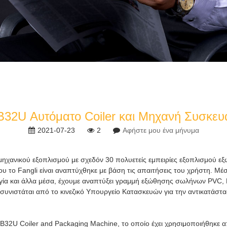
32U Αυτόματο Coiler και Μηχανή Συσκευ
2021-07-23
2
Αφήστε μου ένα μήνυμα
ς μηχανικού εξοπλισμού με σχεδόν 30 πολυετείς εμπειρίες εξοπλισμού
ου το Fangli είναι αναπτύχθηκε με βάση τις απαιτήσεις του χρήστη. Μ
ογία και άλλα μέσα, έχουμε αναπτύξει γραμμή εξώθησης σωλήνων PV
υνιστάται από το κινεζικό Υπουργείο Κατασκευών για την αντικατάστα
32U Coiler and Packaging Machine, το οποίο έχει χρησιμοποιήθηκε από