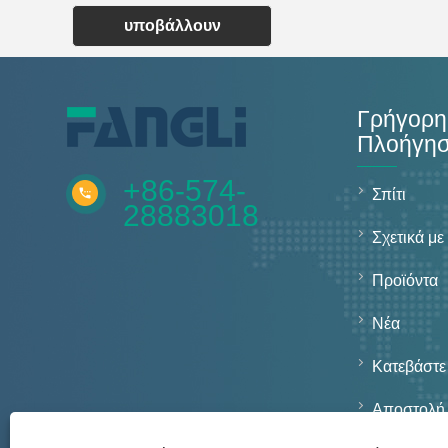
υποβάλλουν
Γρήγορη
Πλοήγη
+86-574-
Σπίτι
28883018
Σχετικά με
Προϊόντα
Νέα
Κατεβάστε
Αποστολή