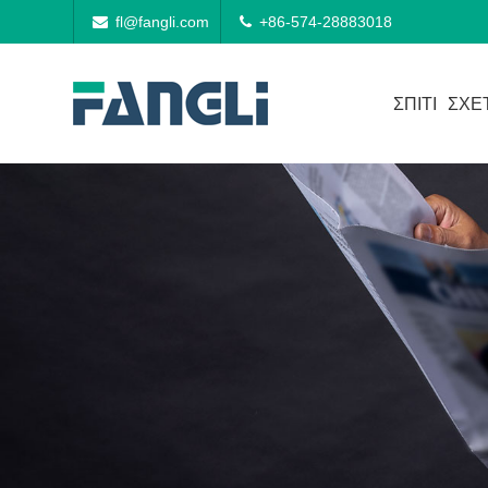
fl@fangli.com
+86-574-28883018
ΣΠΊΤΙ
ΣΧΕ