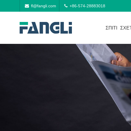
fl@fangli.com
+86-574-28883018
ΣΠΊΤΙ
ΣΧΕ