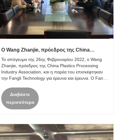
Ο Wang Zhanjie, πρόεδρος της China
Plastics Processing Industry Association, και
Το απόγευμα της 26ης Φεβρουαρίου 2022, ο Wang
η παρέα του επισκέφθηκαν την Fangli
Zhanjie, πρόεδρος της China Plastics Processing
Technology
Industry Association, και η παρέα του επισκέφτηκαν
την Fangli Technology για έρευνα και έρευνα. Ο Fang
Guozhen, πρόεδρος του Fangli Group, και ο Wu
Jianxin, γενικός διευθυντής της Fangli Technology,
Διαβάστε
συνόδευ......
περισσότερα