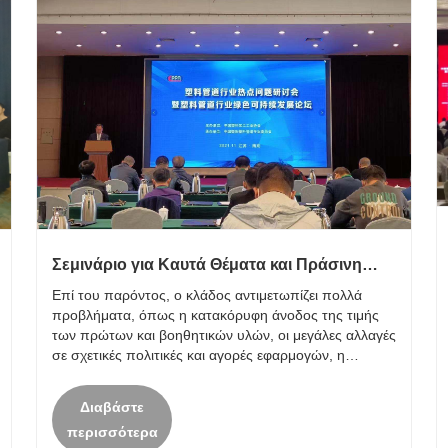
Σεμινάριο για Καυτά Θέματα και Πράσινη
Βιώσιμη Ανάπτυξη Φόρουμ Βιομηχανίας
Επί του παρόντος, ο κλάδος αντιμετωπίζει πολλά
Πλαστικών Αγωγών
προβλήματα, όπως η κατακόρυφη άνοδος της τιμής
των πρώτων και βοηθητικών υλών, οι μεγάλες αλλαγές
σε σχετικές πολιτικές και αγορές εφαρμογών, η
δυσκολία απασχόλησης των επιχειρήσεων και η
μεγάλη πίεση της προστασίας του περιβάλλοντος.
Διαβάστε
Προκειμένου να ξεπ......
περισσότερα