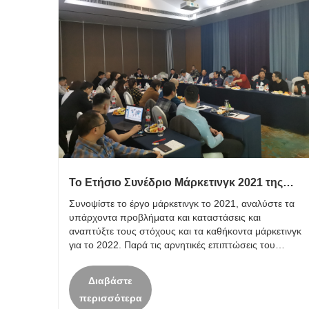
Το Ετήσιο Συνέδριο Μάρκετινγκ 2021 της
Fangli Technology πραγματοποιήθηκε με
Συνοψίστε το έργο μάρκετινγκ το 2021, αναλύστε τα
επιτυχία
υπάρχοντα προβλήματα και καταστάσεις και
αναπτύξτε τους στόχους και τα καθήκοντα μάρκετινγκ
για το 2022. Παρά τις αρνητικές επιπτώσεις του
COVID-19 και τα εγχώρια προβλήματα ακίνητης
περιουσίας το 2021, τα έσοδα από πωλήσεις της
Διαβάστε
εταιρείας το 2021 αυξ......
περισσότερα