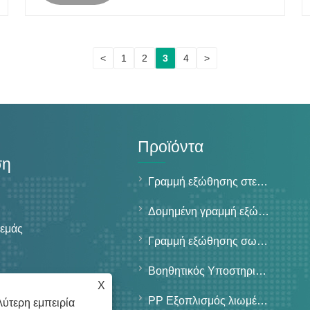
<
1
2
3
4
>
Προϊόντα
ση
Γραμμή εξώθησης στερεών σωλήνων τοίχου
Δομημένη γραμμή εξώθησης σωλήνων τοίχου
 εμάς
Γραμμή εξώθησης σωλήνων ειδικής χρήσης
Βοηθητικός Υποστηρικτικός Εξοπλισμός
X
PP Εξοπλισμός λιωμένου υφάσματος
ύτερη εμπειρία